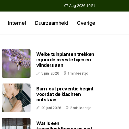
07 Aug 2026 10:51
Internet
Duurzaamheid
Overige
Welke tuinplanten trekken
in juni de meeste bijen en
vlinders aan
5 juni 2026
1 min leestijd
Burn-out preventie begint
voordat de klachten
ontstaan
29 juni 2026
2 min leestijd
Wat is een
transitluchthaven en wat