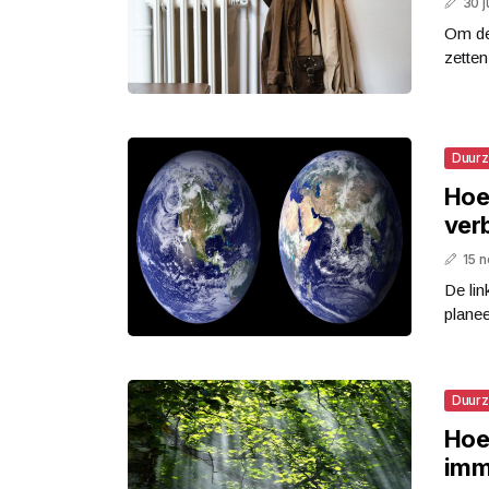
30 j
Om de 
zetten
Duur
Hoe
ver
15 
De li
planee
Duur
Hoe
imm