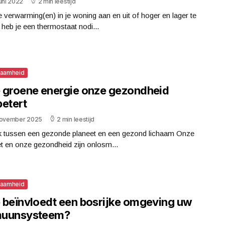
uni 2022
2 min leestijd
verwarming(en) in je woning aan en uit of hoger en lager te
 heb je een thermostaat nodi...
zaamheid
 groene energie onze gezondheid
betert
november 2025
2 min leestijd
nk tussen een gezonde planeet en een gezond lichaam Onze
t en onze gezondheid zijn onlosm...
zaamheid
 beïnvloedt een bosrijke omgeving uw
uunsysteem?