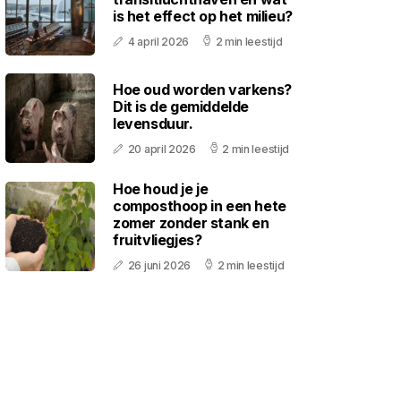
is het effect op het milieu?
4 april 2026
2 min leestijd
Hoe oud worden varkens?
Dit is de gemiddelde
levensduur.
20 april 2026
2 min leestijd
Hoe houd je je
composthoop in een hete
zomer zonder stank en
fruitvliegjes?
26 juni 2026
2 min leestijd