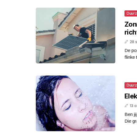
Duur
Zon
rich
28 
De pop
flink
Duur
Elek
13 
Ben ji
Die gr