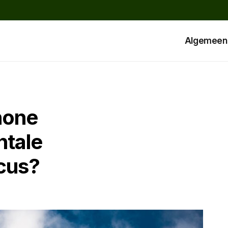
Algemeen
hone
ntale
cus?