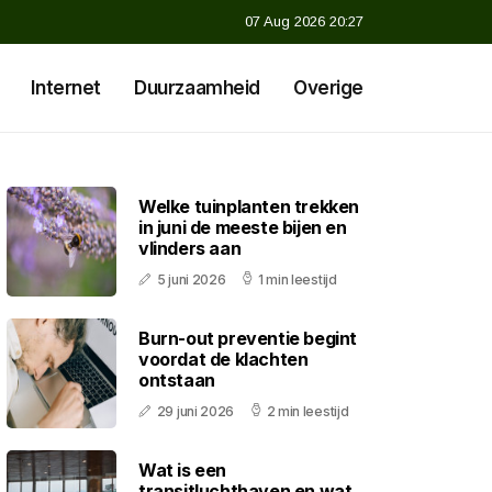
07 Aug 2026 20:27
Internet
Duurzaamheid
Overige
Welke tuinplanten trekken
in juni de meeste bijen en
vlinders aan
5 juni 2026
1 min leestijd
Burn-out preventie begint
voordat de klachten
ontstaan
29 juni 2026
2 min leestijd
Wat is een
transitluchthaven en wat