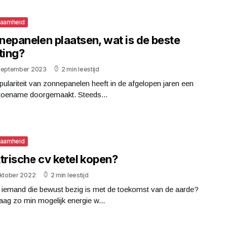
zaamheid
nepanelen plaatsen, wat is de beste
ting?
september 2023
2 min leestijd
ulariteit van zonnepanelen heeft in de afgelopen jaren een
e toename doorgemaakt. Steeds...
zaamheid
trische cv ketel kopen?
oktober 2022
2 min leestijd
j iemand die bewust bezig is met de toekomst van de aarde?
aag zo min mogelijk energie w...