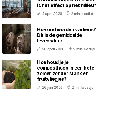
is het effect op het milieu?
4 april 2026
2 min leestijd
Hoe oud worden varkens?
Dit is de gemiddelde
levensduur.
20 april 2026
2 min leestijd
Hoe houd je je
composthoop in een hete
zomer zonder stank en
fruitvliegjes?
26 juni 2026
2 min leestijd