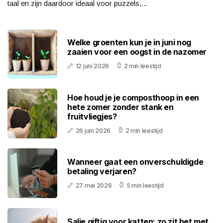
taal en zijn daardoor ideaal voor puzzels,...
Welke groenten kun je in juni nog
zaaien voor een oogst in de nazomer
12 juni 2026
2 min leestijd
Hoe houd je je composthoop in een
hete zomer zonder stank en
fruitvliegjes?
26 juni 2026
2 min leestijd
Wanneer gaat een onverschuldigde
betaling verjaren?
27 mei 2026
5 min leestijd
Salie giftig voor katten: zo zit het met