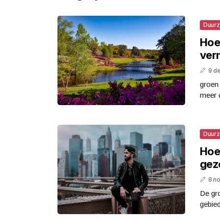
Duur
Hoe
ver
9 d
groen 
meer o
Duur
Hoe
gez
8 n
De gro
gebie