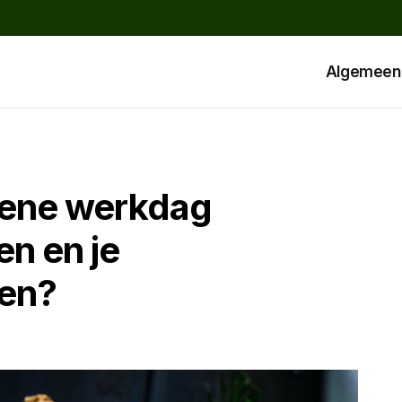
Algemeen
oene werkdag
en en je
gen?