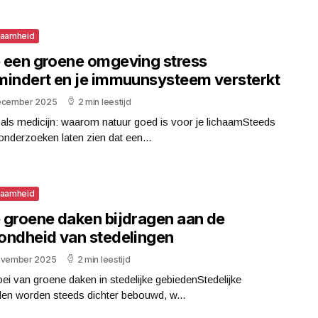
zaamheid
 een groene omgeving stress
mindert en je immuunsysteem versterkt
ecember 2025
2 min leestijd
als medicijn: waarom natuur goed is voor je lichaamSteeds
nderzoeken laten zien dat een...
zaamheid
 groene daken bijdragen aan de
ondheid van stedelingen
ovember 2025
2 min leestijd
ei van groene daken in stedelijke gebiedenStedelijke
den worden steeds dichter bebouwd, w...