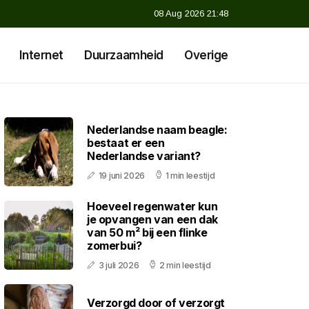
08 Aug 2026 21:48
Internet
Duurzaamheid
Overige
Nederlandse naam beagle:
bestaat er een
Nederlandse variant?
19 juni 2026
1 min leestijd
Hoeveel regenwater kun
je opvangen van een dak
van 50 m² bij een flinke
zomerbui?
3 juli 2026
2 min leestijd
Verzorgd door of verzorgt