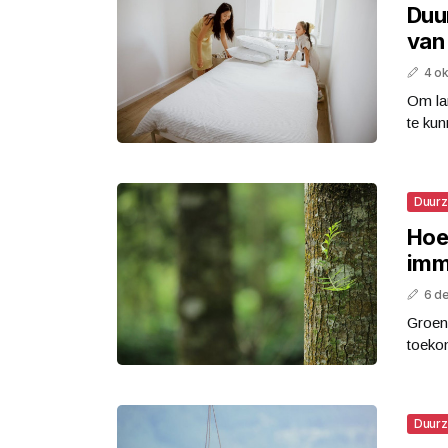
Duu
van
4 o
Om la
te kun
Duur
Hoe
imm
6 d
Groen
toekom
Duur