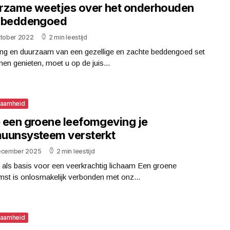
rzame weetjes over het onderhouden
 beddengoed
ktober 2022
2 min leestijd
ng en duurzaam van een gezellige en zachte beddengoed set
nen genieten, moet u op de juis...
zaamheid
 een groene leefomgeving je
uunsysteem versterkt
ecember 2025
2 min leestijd
 als basis voor een veerkrachtig lichaam Een groene
st is onlosmakelijk verbonden met onz...
zaamheid