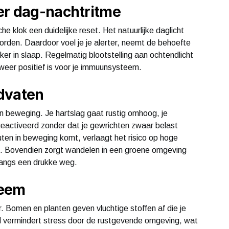
er dag-nachtritme
sche klok een duidelijke reset. Het natuurlijke daglicht
 worden. Daardoor voel je je alerter, neemt de behoefte
ker in slaap. Regelmatig blootstelling aan ochtendlicht
t weer positief is voor je immuunsysteem.
dvaten
n beweging. Je hartslag gaat rustig omhoog, je
 geactiveerd zonder dat je gewrichten zwaar belast
uten in beweging komt, verlaagt het risico op hoge
t. Bovendien zorgt wandelen in een groene omgeving
langs een drukke weg.
teem
r. Bomen en planten geven vluchtige stoffen af die je
d vermindert stress door de rustgevende omgeving, wat