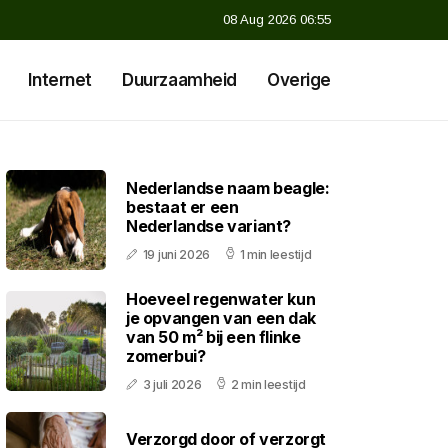
08 Aug 2026 06:55
Internet
Duurzaamheid
Overige
Nederlandse naam beagle:
bestaat er een
Nederlandse variant?
19 juni 2026
1 min leestijd
Hoeveel regenwater kun
je opvangen van een dak
van 50 m² bij een flinke
zomerbui?
3 juli 2026
2 min leestijd
Verzorgd door of verzorgt