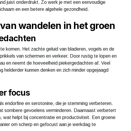
tand juist onderdrukt. Zo werk je met een eenvoudige
 lichaam en een betere algehele gezondheid.
van wandelen in het groen
gedachten
 te komen. Het zachte geluid van bladeren, vogels en de
rikkels van schermen en verkeer. Door rustig te lopen en
veau en neemt de hoeveelheid piekergedachten af. Veel
g helderder kunnen denken en zich minder opgejaagd
er focus
s endorfine en serotonine, die je stemming verbeteren.
n dat sombere gevoelens verminderen. Daarnaast verbetert
 wat helpt bij concentratie en productiviteit. Een groene
manier om scherp en gefocust aan je werkdag te